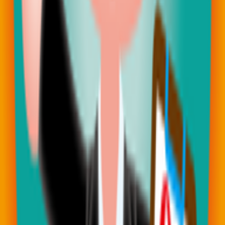
2026-08-04
（子宮頸癌）壓力會導致病情更加嚴重？
被診斷出罹患癌症時，患者會出現憂鬱、不安、壓力反應及適
應障礙等，造成壓力相關的精神障礙風險增加。
2024-04-09
（甲狀腺癌）Apatinib有效？
2021年12月16日，Peking Union Medical College Hospital
的Yansong Lin等人，在醫學雜誌『JAMA Oncology』上發
表了，對放射碘治療有抗性的局部進展或分化型甲狀腺癌患
者，使用Apatinib在REALITY第三期臨床試驗的有效性及安
全性結果。
2024-07-20
（甲狀腺癌）Selpercatinib單劑療法有效？